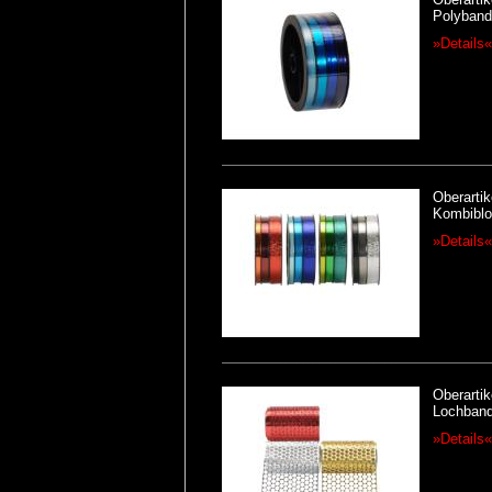
Polyband
»Details«
Oberartik
Kombibl
»Details«
Oberartik
Lochband
»Details«