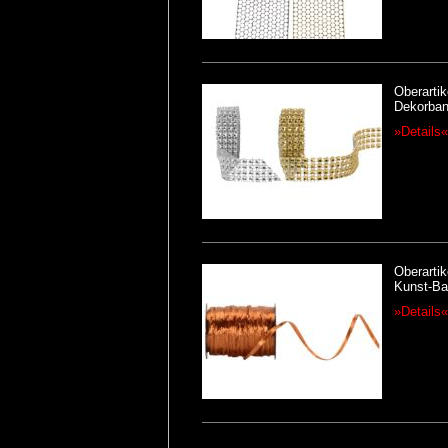
Oberartik
Dekorband
»Details«
Oberartik
Kunst-Ba
»Details«