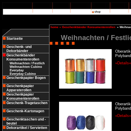
home
»
Geschenkbänder Konsumentenrollen
»
Weihnac
Weihnachten / Festli
Startseite
Geschenk- und
Dekorbänder
Oberartik
Geschenkbänder
Polyband 
Konsumentenrollen
»Details«
Weihnachten / Festlich
Weihnachten Cubino
Everyday
Everyday Cubino
Geschenkpapier Bogen
Geschenkpapier
Apparaterollen
Geschenkpapier
Konsumentenrollen
Geschenk-Tragetaschen
Oberartik
Polyban
Geschenk-Kartonagen
»Details«
Geschenktaschen und -
beutel
Dekorartikel / Servietten