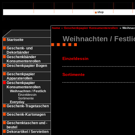
home
»
Geschenkpapier Konsumentenrollen
»
Weihnach
Weihnachten / Festli
Startseite
Geschenk- und
Dekorbänder
Geschenkbänder
Einzeldessin
Konsumentenrollen
Geschenkpapier Bogen
Geschenkpapier
Sortimente
Apparaterollen
Geschenkpapier
Konsumentenrollen
Weihnachten / Festlich
Einzeldessin
Sortimente
Everyday
Geschenk-Tragetaschen
Geschenk-Kartonagen
Geschenktaschen und -
beutel
Dekorartikel / Servietten