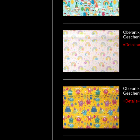
Oberartik
Geschenk
»Details«
Oberartik
Geschenk
»Details«