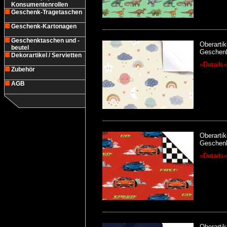
Konsumentenrollen
Geschenk-Tragetaschen
Geschenk-Kartonagen
Geschenktaschen und -
Oberartik
beutel
Geschenk
Dekorartikel / Servietten
»Details«
Zubehör
AGB
Oberartik
Geschenk
»Details«
Oberartik