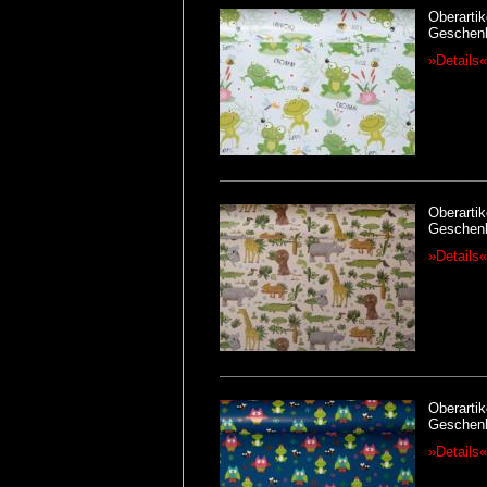
Oberarti
Geschen
»Details«
Oberarti
Geschen
»Details«
Oberartik
Geschenk
»Details«