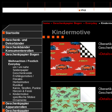
home
»
Geschenkpapier Bogen
»
Everyday
»
Kindermo
Kindermotive
Startseite
Geschenk- und
Dekorbänder
Oberartik
Geschenkbänder
Geschenk
Konsumentenrollen
»Details«
Geschenkpapier Bogen
Weihnachten / Festlich
Everyday
uni / uni nahe
Seidenpapier
Geschenkseide
Frühlingsmotive /
Florales
Herbstmotive
Rustikal
Karos, Streifen, Punkte
Oberartik
Herzen & Feste
Geschenk
>
Kindermotive
spezifische Motive
»Details«
Ornamente
Geschenkpapier
Apparaterollen
Geschenkpapier