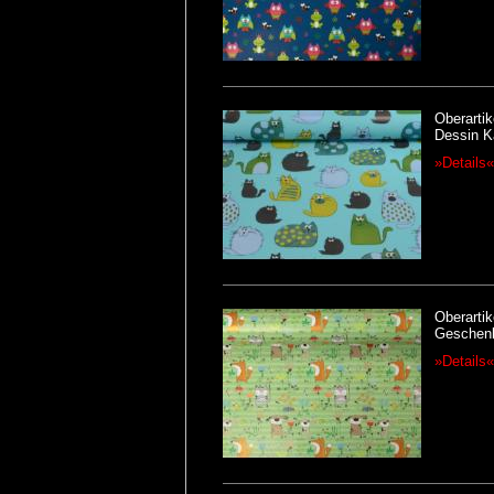
Oberarti
Dessin K
»Details«
Oberartik
Geschenk
»Details«