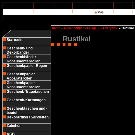
home
»
Geschenkpapier Bogen
»
Everyday
»
Rustikal
Rustikal
Startseite
Geschenk- und
Dekorbänder
Geschenkbänder
Konsumentenrollen
Geschenkpapier Bogen
Geschenkpapier
Apparaterollen
Geschenkpapier
Konsumentenrollen
Geschenk-Tragetaschen
Geschenk-Kartonagen
Geschenktaschen und -
beutel
Dekorartikel / Servietten
Zubehör
AGB