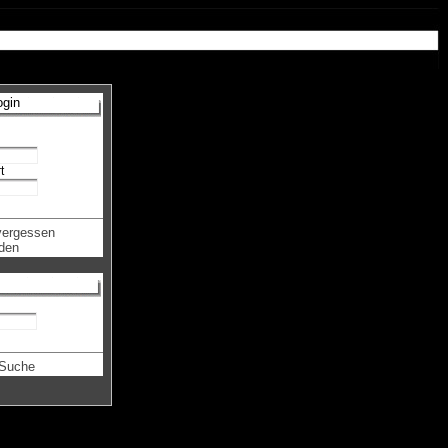
gin
t
vergessen
den
 Suche