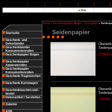
home
»
Geschenkpapier Bogen
»
Everyday
»
Seidenpa
Seidenpapier
Startseite
Geschenk- und
Dekorbänder
Oberartik
Geschenkbänder
Seidenpap
Konsumentenrollen
»Details«
Geschenkpapier Bogen
Geschenkpapier
Apparaterollen
Geschenkpapier
Konsumentenrollen
Geschenk-Tragetaschen
Geschenk-Kartonagen
Oberartik
Geschenktaschen und -
Seidenpap
beutel
Dekorartikel / Servietten
»Details«
Zubehör
AGB