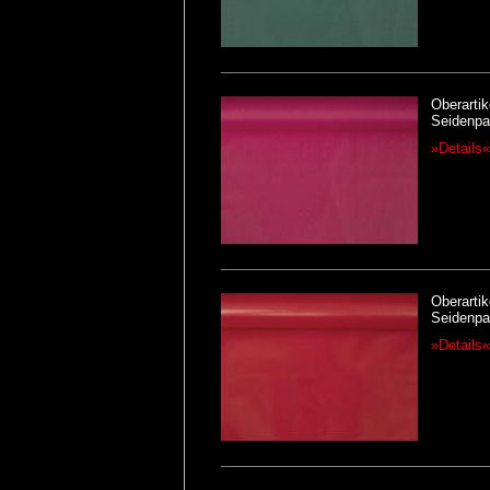
Oberartik
Seidenpap
»Details«
Oberartik
Seidenpap
»Details«