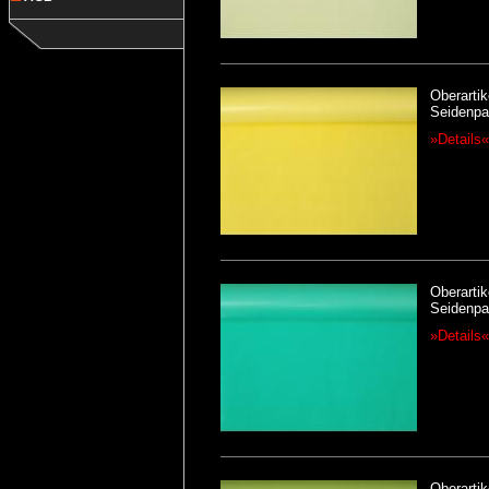
Oberartik
Seidenpap
»Details«
Oberartik
Seidenpap
»Details«
Oberartik