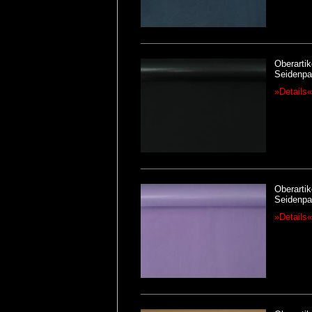
Oberartik
Seidenpap
»Details«
Oberartik
Seidenpap
»Details«