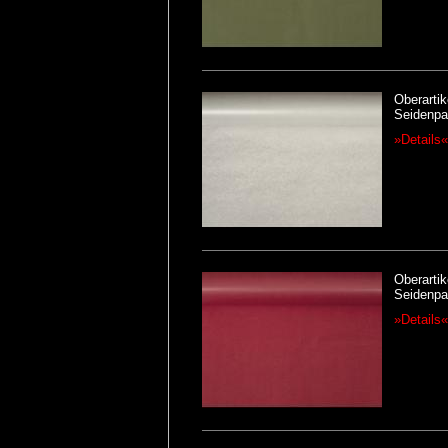
Oberartik
Seidenpap
»Details«
Oberartik
Seidenpap
»Details«