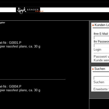
pier
Kunden Lo
Ihre E-Mail
Ihr Passwor
el-Nr.: G0001.P
ier nassfest plano, ca. 30 g
Login
Passwort 
Kunde wer
Suchen
Suchen
el-Nr.: G0004.P
Erweiterte
ier nassfest plano, ca. 30 g